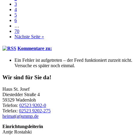
Seite
3
Seite
4
Seite
5
Seite
6
Weggelassene
…
Zwischenseiten
Seite
70
aufrufen
Nächste Seite
»
Kommentare zu:
Ein Fehler ist aufgetreten – der Feed funktioniert zurzeit nicht.
Versuche es später noch einmal.
Seitenspalte
Wir sind für Sie da!
Haus St. Josef
Diestedder Straße 4
59329 Wadersloh
Telefon:
02523 9202-0
Telefax:
02523 9202-275
heimat(at)smmp.de
Einrichtungsleiterin
Antje Rostalski