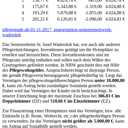
2
158,77 €
4.829,78 €
-805,00
4.024,78 €
3
175,67 €
5.343,88 €
-1.319,00
4.024,88 €
4
193,29 €
5.879,88 €
-1.855,00
4.024,88 €
5
201,21 €
6.120,81 €
-2.096,00
4.024,81 €
pflegegrade-ab-01-11-2017_praesentation-seniorennetzwerk-
wadersloh
Das Seniorenheim St. Josef Wadersloh hat, wie auch alle anderen
Pflegeeinrichtungen, Investitionen getätigt um die Heimplätze zu
erstellen und herzurichten. Diese Investitionskosten sind im
Pflegesatz anteilig enthalten und sollen nach dem Willen des
Gesetzgebers gefördert werden. In NRW geschieht dies mit Hilfe
des
Pflegewohngeldes
. Anspruchsberechtigt ist diejenige Person,
die gemäß Pflegeversicherungsgesetz pflegebedürftig ist. Liegt das
Vermögen der pflegewohngeldberechtigten Person
unter 10.000,00
€
, kann ein Antrag beim zuständigen Sozialamt gestellt werden.
Dabei wird das Vermögen der Kinder nicht berücksichtigt. In
unserer Einrichtung liegt der maximale Zuschuss bei
306,03 € im
Doppelzimmer
(DZ) und
518,66 € im Einzelzimmer
(EZ).
Zur Finanzierung eines Heimplatzes sind das Vermögen, bzw. alle
Einkünfte (z.B. Rente, Wohrecht, etc.) der pflegebedürftigen Person
zu verwenden. Ist das Vermögen
nicht größer als 5.000,00 €
, kann
ein Antrag auf Sozialhilfe gestellt werden.