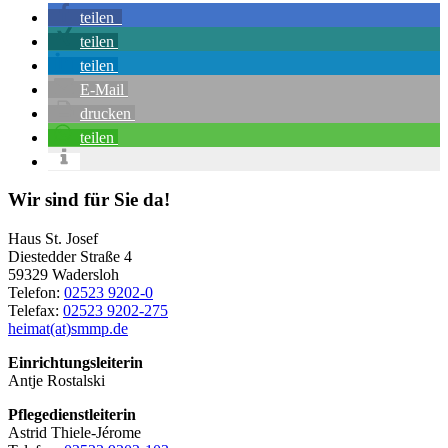
teilen
teilen
teilen
E-Mail
drucken
teilen
Seitenspalte
Wir sind für Sie da!
Haus St. Josef
Diestedder Straße 4
59329 Wadersloh
Telefon:
02523 9202-0
Telefax:
02523 9202-275
heimat(at)smmp.de
Einrichtungsleiterin
Antje Rostalski
Pflegedienstleiterin
Astrid Thiele-Jérome