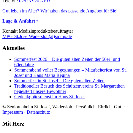
Telefon:
02523 9202-103
Gut leben im Alter? Wir haben das passende Angebot für Sie!
Lage & Anfahrt »
Kontakt Me­di­zin­pro­duk­te­be­auf­trag­ter
MPG-St.JosefWadersloh(at)smmp.de
Aktuelles
Sommerfest 2026 – Die guten alten Zeiten der 50er- und
60er-Jahre
Sommerabend voller Begegnungen – Mitarbeiterfest von St.
Josef und Haus Maria Regina
Sommerfest in St. Josef – Die guten alten Zeiten
Traditioneller Besuch des Schützenvereins St. Margarethen
begeistert unsere Bewohner
Gedenkgottesdienst im Haus St. Josef
© Seniorenheim St. Josef, Wadersloh · Persönlich. Ehrlich. Gut. ·
Impressum
·
Datenschutz
·
Footer
Mit Herz