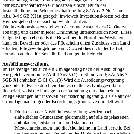
betriebswirtschaftlichen Grundsätzen einschließlich der
Instandhaltung und Wiederbeschaffung In § 82 Abs. 2 Nr. 1 und
Abs. 3-4 SGB XI ist geregelt, inwieweit Investitionskosten bei den
Heimentgelten berücksichtigt werden dürfen.
Die Investitionskosten sind vom Alter und Zustand des Gebäudes
abhängig und daher in jeder Einrichtung unterschiedlich hoch. Diese
Entgelte tragen ebenfalls die Bewohner. In Nordrhein-Westfalen
kann ein Bewohner oder das Pflegeheim einen Zuschuss vom Land
erhalten, Pflegewohngeld genannt. Soweit dies nicht der Fall ist,
kommen auch dafür Sozialhilfeleistungen in Betracht.
Ausbildungsvergütung
Im Heimentgelt ist auch ein Umlagebetrag nach der Ausbildungs-
Ausgleichsverordnung (AltPflAusIVO) im Sinne von § 82a Abs.3
SGB XI enthalten (3,61 €). „(3) Wird die Ausbildungsvergütung
ganz oder teilweise durch ein landesrechtliches Umlageverfahren
finanziert, so ist die Umlage in der Vergütung der allgemeinen
Pflegeleistungen nur insoweit berücksichtigungsfähig, als sie auf der
Grundlage nachfolgender Berechnungsgrundsätze ermittelt wird:
Die Kosten der Ausbildungsvergütung werden nach
einheitlichen Grundsätzen gleichmäßig auf alle zugelassenen
ambulanten, teilstationären und stationären
Pflegeeinrichtungen und die Altenheime im Land verteilt. Bei
der Bemessung und Verteilung der Umlage ist sicherzustellen,