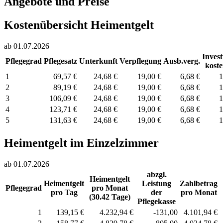
Angebote und Preise
Kostenübersicht Heimentgelt
ab 01.07.2026
Invest
Pflegegrad
Pflegesatz
Unterkunft
Verpflegung
Ausb.verg.
kost
1
69,57 €
24,68 €
19,00 €
6,68 €
1
2
89,19 €
24,68 €
19,00 €
6,68 €
1
3
106,09 €
24,68 €
19,00 €
6,68 €
1
4
123,71 €
24,68 €
19,00 €
6,68 €
1
5
131,63 €
24,68 €
19,00 €
6,68 €
1
Heimentgelt im Einzelzimmer
ab 01.07.2026
abzgl.
Heimentgelt
Heimentgelt
Leistung
Zahlbetrag
Pflegegrad
pro Monat
pro Tag
der
pro Monat
(30.42 Tage)
Pflegekasse
1
139,15 €
4.232,94 €
-131,00
4.101,94 €