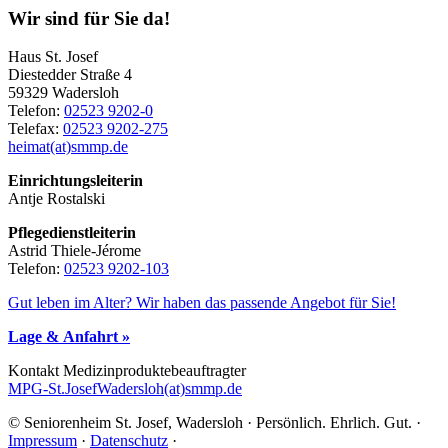
Seitenspalte
Wir sind für Sie da!
Haus St. Josef
Diestedder Straße 4
59329 Wadersloh
Telefon:
02523 9202-0
Telefax:
02523 9202-275
heimat(at)smmp.de
Einrichtungsleiterin
Antje Rostalski
Pflegedienstleiterin
Astrid Thiele-Jérome
Telefon:
02523 9202-103
Gut leben im Alter? Wir haben das passende Angebot für Sie!
Lage & Anfahrt »
Kontakt Me­di­zin­pro­duk­te­be­auf­trag­ter
MPG-St.JosefWadersloh(at)smmp.de
© Seniorenheim St. Josef, Wadersloh · Persönlich. Ehrlich. Gut. ·
Impressum
·
Datenschutz
·