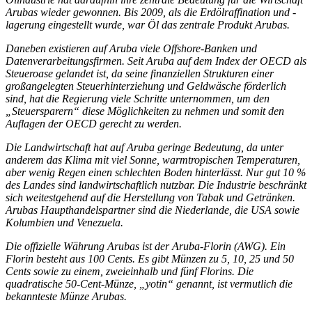
Arubas wieder gewonnen. Bis 2009, als die Erdölraffination und -
lagerung eingestellt wurde, war Öl das zentrale Produkt Arubas.
Daneben existieren auf Aruba viele Offshore-Banken und
Datenverarbeitungsfirmen. Seit Aruba auf dem Index der OECD als
Steueroase gelandet ist, da seine finanziellen Strukturen einer
großangelegten Steuerhinterziehung und Geldwäsche förderlich
sind, hat die Regierung viele Schritte unternommen, um den
„Steuersparern“ diese Möglichkeiten zu nehmen und somit den
Auflagen der OECD gerecht zu werden.
Die Landwirtschaft hat auf Aruba geringe Bedeutung, da unter
anderem das Klima mit viel Sonne, warmtropischen Temperaturen,
aber wenig Regen einen schlechten Boden hinterlässt. Nur gut 10 %
des Landes sind landwirtschaftlich nutzbar. Die Industrie beschränkt
sich weitestgehend auf die Herstellung von Tabak und Getränken.
Arubas Haupthandelspartner sind die Niederlande, die USA sowie
Kolumbien und Venezuela.
Die offizielle Währung Arubas ist der Aruba-Florin (AWG). Ein
Florin besteht aus 100 Cents. Es gibt Münzen zu 5, 10, 25 und 50
Cents sowie zu einem, zweieinhalb und fünf Florins. Die
quadratische 50-Cent-Münze, „yotin“ genannt, ist vermutlich die
bekannteste Münze Arubas.