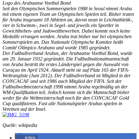
Logo des Arubaanse Voetbal Bond
Seit den Olympischen Sommerspielen 1988 in Seoul nimmt Aruba
mit einem eigenen Team an Olympischen Spielen teil. Bisher traten
für Aruba insgesamt 18 Athleten an, davon neun in Leichtathletik-,
vier in Schwimm-, zwei in Segel- und jeweils ein Sportler in
Gewichtheben- und Judowettbewerben. Dabei konnte noch keine
Medaille errungen werden. Aruba trat bisher nur bei olympischen
Sommerspielen an. Das Nationale Olympische Komitee heißt
Comité Olímpico Arubano und wurde 1985 gegründet.
Der Fußballverband Arubas, der Arubaanse Voetbal Bond, wurde
am 29. Januar 1932 gegründet. Die Fußballnationalmannschaft
von Aruba bestritt ihr erstes Länderspiel gegen die Auswahl von
Curaçao im April 1924. Aktuell steht sie auf Platz 165 der FIFA-
Weltrangliste (Juni 2012). Der Fußballverband ist Mitglied in der
CONCACAF und seit 1986 auch Mitglied der FIFA. Seit der
Fußballweltmeisterschaft 1998 nimmt Aruba regelmäßig an der
WM-Qualifikation teil. Jedoch konnte sich die Mannschaft bisher
weder für die Weltmeisterschaft noch für den CONCACAF Gold
Cup qualifizieren. Fast alle Nationalspieler Arubas spielen in
Vereinen auf der Insel.
Quelle: wikipedia
teilen