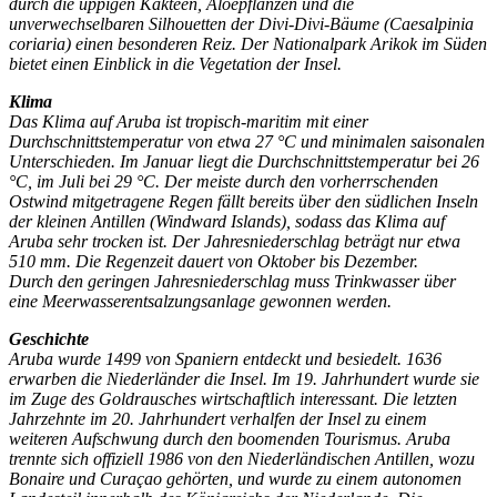
durch die üppigen Kakteen, Aloepflanzen und die
unverwechselbaren Silhouetten der Divi-Divi-Bäume (Caesalpinia
coriaria) einen besonderen Reiz. Der Nationalpark Arikok im Süden
bietet einen Einblick in die Vegetation der Insel.
Klima
Das Klima auf Aruba ist tropisch-maritim mit einer
Durchschnittstemperatur von etwa 27 °C und minimalen saisonalen
Unterschieden. Im Januar liegt die Durchschnittstemperatur bei 26
°C, im Juli bei 29 °C. Der meiste durch den vorherrschenden
Ostwind mitgetragene Regen fällt bereits über den südlichen Inseln
der kleinen Antillen (Windward Islands), sodass das Klima auf
Aruba sehr trocken ist. Der Jahresniederschlag beträgt nur etwa
510 mm. Die Regenzeit dauert von Oktober bis Dezember.
Durch den geringen Jahresniederschlag muss Trinkwasser über
eine Meerwasserentsalzungsanlage gewonnen werden.
Geschichte
Aruba wurde 1499 von Spaniern entdeckt und besiedelt. 1636
erwarben die Niederländer die Insel. Im 19. Jahrhundert wurde sie
im Zuge des Goldrausches wirtschaftlich interessant. Die letzten
Jahrzehnte im 20. Jahrhundert verhalfen der Insel zu einem
weiteren Aufschwung durch den boomenden Tourismus. Aruba
trennte sich offiziell 1986 von den Niederländischen Antillen, wozu
Bonaire und Curaçao gehörten, und wurde zu einem autonomen