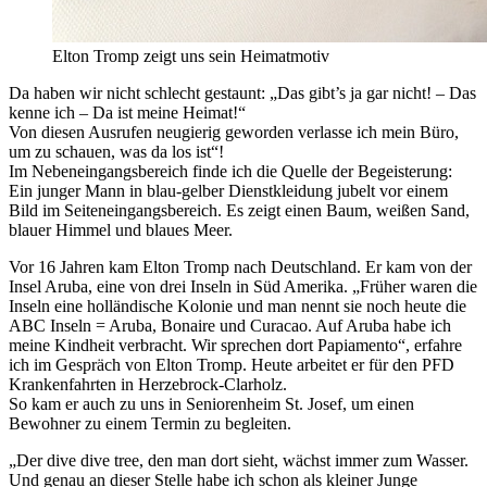
Elton Tromp zeigt uns sein Heimatmotiv
Da haben wir nicht schlecht gestaunt: „Das gibt’s ja gar nicht! – Das
kenne ich – Da ist meine Heimat!“
Von diesen Ausrufen neugierig geworden verlasse ich mein Büro,
um zu schauen, was da los ist“!
Im Nebeneingangsbereich finde ich die Quelle der Begeisterung:
Ein junger Mann in blau-gelber Dienstkleidung jubelt vor einem
Bild im Seiteneingangsbereich. Es zeigt einen Baum, weißen Sand,
blauer Himmel und blaues Meer.
Vor 16 Jahren kam Elton Tromp nach Deutschland. Er kam von der
Insel Aruba, eine von drei Inseln in Süd Amerika. „Früher waren die
Inseln eine holländische Kolonie und man nennt sie noch heute die
ABC Inseln = Aruba, Bonaire und Curacao. Auf Aruba habe ich
meine Kindheit verbracht. Wir sprechen dort Papiamento“, erfahre
ich im Gespräch von Elton Tromp. Heute arbeitet er für den PFD
Krankenfahrten in Herzebrock-Clarholz.
So kam er auch zu uns in Seniorenheim St. Josef, um einen
Bewohner zu einem Termin zu begleiten.
„Der dive dive tree, den man dort sieht, wächst immer zum Wasser.
Und genau an dieser Stelle habe ich schon als kleiner Junge