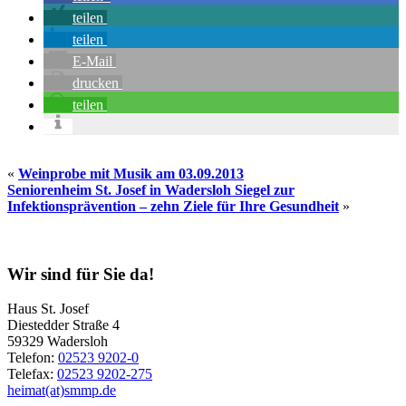
teilen
teilen
E-Mail
drucken
teilen
«
Weinprobe mit Musik am 03.09.2013
Seniorenheim St. Josef in Wadersloh Siegel zur
Infektionsprävention – zehn Ziele für Ihre Gesundheit
»
Seitenspalte
Wir sind für Sie da!
Haus St. Josef
Diestedder Straße 4
59329 Wadersloh
Telefon:
02523 9202-0
Telefax:
02523 9202-275
heimat(at)smmp.de