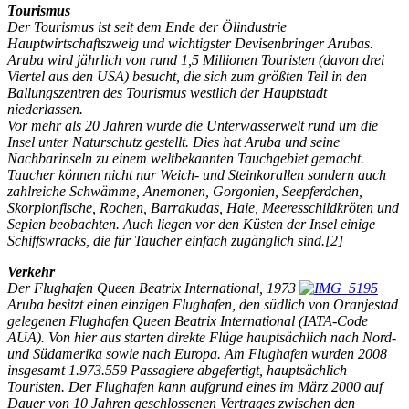
Tourismus
Der Tourismus ist seit dem Ende der Ölindustrie
Hauptwirtschaftszweig und wichtigster Devisenbringer Arubas.
Aruba wird jährlich von rund 1,5 Millionen Touristen (davon drei
Viertel aus den USA) besucht, die sich zum größten Teil in den
Ballungszentren des Tourismus westlich der Hauptstadt
niederlassen.
Vor mehr als 20 Jahren wurde die Unterwasserwelt rund um die
Insel unter Naturschutz gestellt. Dies hat Aruba und seine
Nachbarinseln zu einem weltbekannten Tauchgebiet gemacht.
Taucher können nicht nur Weich- und Steinkorallen sondern auch
zahlreiche Schwämme, Anemonen, Gorgonien, Seepferdchen,
Skorpionfische, Rochen, Barrakudas, Haie, Meeresschildkröten und
Sepien beobachten. Auch liegen vor den Küsten der Insel einige
Schiffswracks, die für Taucher einfach zugänglich sind.[2]
Verkehr
Der Flughafen Queen Beatrix International, 1973
Aruba besitzt einen einzigen Flughafen, den südlich von Oranjestad
gelegenen Flughafen Queen Beatrix International (IATA-Code
AUA). Von hier aus starten direkte Flüge hauptsächlich nach Nord-
und Südamerika sowie nach Europa. Am Flughafen wurden 2008
insgesamt 1.973.559 Passagiere abgefertigt, hauptsächlich
Touristen. Der Flughafen kann aufgrund eines im März 2000 auf
Dauer von 10 Jahren geschlossenen Vertrages zwischen den