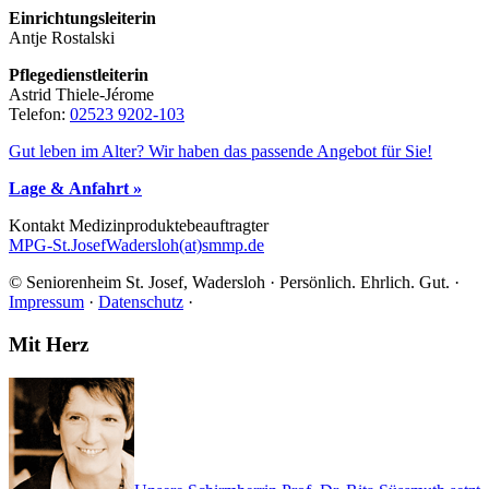
Einrichtungsleiterin
Antje Rostalski
Pflegedienstleiterin
Astrid Thiele-Jérome
Telefon:
02523 9202-103
Gut leben im Alter? Wir haben das passende Angebot für Sie!
Lage & Anfahrt »
Kontakt Me­di­zin­pro­duk­te­be­auf­trag­ter
MPG-St.JosefWadersloh(at)smmp.de
© Seniorenheim St. Josef, Wadersloh · Persönlich. Ehrlich. Gut. ·
Impressum
·
Datenschutz
·
Footer
Mit Herz