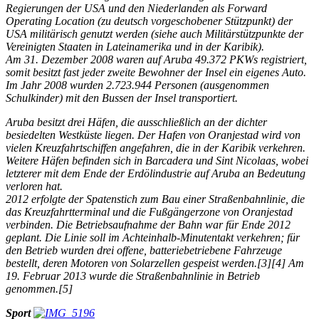
Regierungen der USA und den Niederlanden als Forward
Operating Location (zu deutsch vorgeschobener Stützpunkt) der
USA militärisch genutzt werden (siehe auch Militärstützpunkte der
Vereinigten Staaten in Lateinamerika und in der Karibik).
Am 31. Dezember 2008 waren auf Aruba 49.372 PKWs registriert,
somit besitzt fast jeder zweite Bewohner der Insel ein eigenes Auto.
Im Jahr 2008 wurden 2.723.944 Personen (ausgenommen
Schulkinder) mit den Bussen der Insel transportiert.
Aruba besitzt drei Häfen, die ausschließlich an der dichter
besiedelten Westküste liegen. Der Hafen von Oranjestad wird von
vielen Kreuzfahrtschiffen angefahren, die in der Karibik verkehren.
Weitere Häfen befinden sich in Barcadera und Sint Nicolaas, wobei
letzterer mit dem Ende der Erdölindustrie auf Aruba an Bedeutung
verloren hat.
2012 erfolgte der Spatenstich zum Bau einer Straßenbahnlinie, die
das Kreuzfahrtterminal und die Fußgängerzone von Oranjestad
verbinden. Die Betriebsaufnahme der Bahn war für Ende 2012
geplant. Die Linie soll im Achteinhalb-Minutentakt verkehren; für
den Betrieb wurden drei offene, batteriebetriebene Fahrzeuge
bestellt, deren Motoren von Solarzellen gespeist werden.[3][4] Am
19. Februar 2013 wurde die Straßenbahnlinie in Betrieb
genommen.[5]
Sport