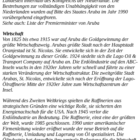
Landesteil innerhalb des Königreichs der Niederlande. Die
Bestrebungen zur vollständigen Unabhängigkeit von den
Niederlanden wurden auf Bitte des Staates Aruba im Jahr 1990
vorübergehend eingefroren.
Siehe auch: Liste der Premierminister von Aruba
Wirtschaft
Von 1825 bis etwa 1915 war auf Aruba die Goldgewinnung der
größte Wirtschaftszweig. Arubas größte Stadt nach der Hauptstadt
Oranjestad ist St. Nicolas. Sie entwickelte sich in der Zeit der
Goldgewinnung zu dieser Größe. 1924 siedelte sich die Lago Oil &
Transport Company auf Aruba an. Die Erdölindustrie auf den ABC-
Inseln wuchs in den 1920er Jahren sehr schnell und führte zu einer
starken Veränderung der Wirtschaftsstruktur. Die zweitgrößte Stadt
Arubas, St. Nicolas, entwickelte sich nach der Eröffnung der Lago-
Ölraffinerie Mitte der 1920er Jahre zum Wirtschaftszentrum der
Insel.
Während des Zweiten Weltkriegs spielten die Raffinerien aus
strategischen Gründen eine wichtige Rolle, sie sicherten den
Energienachschub für die USA. Nach 1945 verlor die
Erdölindustrie an Bedeutung. Die Raffinerie, einst eine der größten
der Welt, wurde 1985 geschlossen. 1990 unter amerikanischer
Firmenleitung wieder eröffnet wurde der neue Betrieb auf die
Raffinerie, Umladung und Lagerung von Öl spezialisiert. Die
Ölindustrie hat daraufhin ihre zentrale Bedeutung für die Wirtschaft